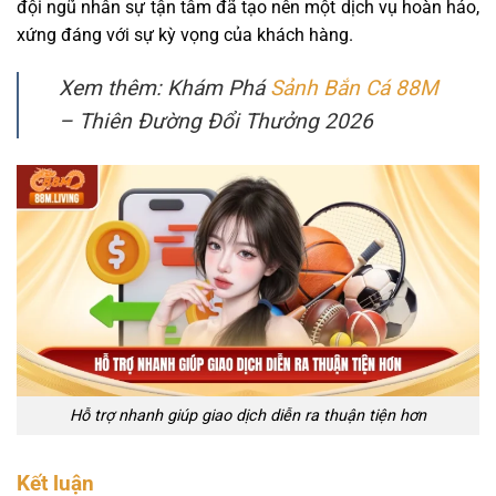
đội ngũ nhân sự tận tâm đã tạo nên một dịch vụ hoàn hảo,
xứng đáng với sự kỳ vọng của khách hàng.
Xem thêm: Khám Phá
Sảnh Bắn Cá 88M
– Thiên Đường Đổi Thưởng 2026
Hỗ trợ nhanh giúp giao dịch diễn ra thuận tiện hơn
Kết luận