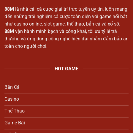
88M
là nhà cái cá cược giải trí trực tuyến uy tín, luôn mang
đến những trải nghiệm cá cược toàn diện với game nổi bật
như casino online, slot game, thể thao, bắn cá và xổ số.
88M
vận hành minh bạch và công khai, tối ưu tỷ lệ trả
thưởng và ứng dụng công nghệ hiện đại nhằm đảm bảo an
toàn cho người chơi.
HOT GAME
Bắn Cá
Casino
Thể Thao
Game Bài