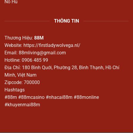
Nổ Hũ
THÔNG TIN
Thương Hiệu:
88M
Website: https://firstladywolvega.nl/
Email:
88mliving@gmail.com
Hotline: 0906 485 99
Địa Chỉ: 180 Bình Quới, Phường 28, Bình Thạnh, Hồ Chí
Minh, Việt Nam
Zipcode: 700000
Hashtags
#88m #88mcasino #nhacai88m #88monline
#khuyenmai88m