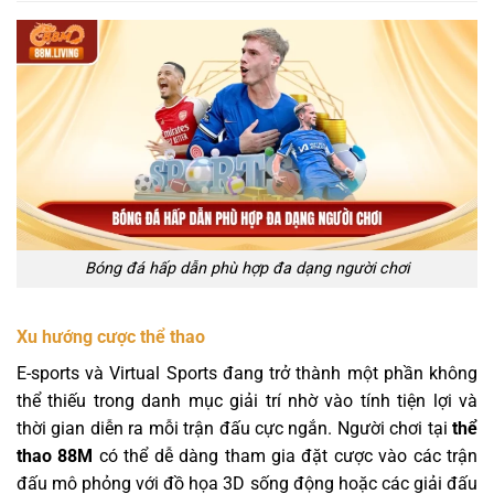
Bóng đá hấp dẫn phù hợp đa dạng người chơi
Xu hướng cược thể thao
E-sports và Virtual Sports đang trở thành một phần không
thể thiếu trong danh mục giải trí nhờ vào tính tiện lợi và
thời gian diễn ra mỗi trận đấu cực ngắn. Người chơi tại
thể
thao 88M
có thể dễ dàng tham gia đặt cược vào các trận
đấu mô phỏng với đồ họa 3D sống động hoặc các giải đấu