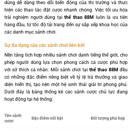
dùng dễ dàng theo dõi biến động của thị trường và thực
hiện các thao tác đặt cược nhanh chóng. Việc tối ưu hóa
trải nghiệm người dùng tại
thể thao 88M
luôn là ưu tiên
hàng đầu, từ tốc độ tải trang đến sự sắp xếp khoa học của
các danh mục sảnh chơi.
Sự đa dạng của các sảnh chơi liên kết
Nền tảng tích hợp nhiều sảnh chơi danh tiếng thế giới, cho
phép người dùng lựa chọn phong cách cá cược phù hợp
với sở thích cá nhân. Mỗi sảnh chơi tại
thể thao 88M
đều
có những đặc điểm riêng biệt về tỷ lệ trả thưởng và giao
diện hiển thị, tạo nên một hệ sinh thái giải trí phong phú.
Dưới đây là bảng thống kê các sảnh cược chủ lực đang
hoạt động tại hệ thống:
Tên sảnh
Đặc điểm nổi bật
Đối tượng phù hợp
cược